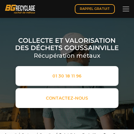
Aller
au
RAPPEL GRATUIT
contenu
principal
Récupération métaux
01 30 18 11 96
CONTACTEZ-NOUS