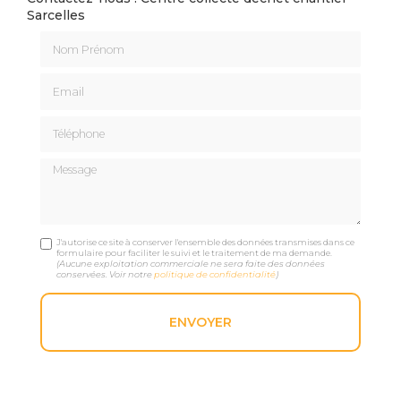
Sarcelles
Nom Prénom
Email
Téléphone
Message
J'autorise ce site à conserver l'ensemble des données transmises dans ce
formulaire pour faciliter le suivi et le traitement de ma demande.
(Aucune exploitation commerciale ne sera faite des données
conservées. Voir notre
politique de confidentialité
)