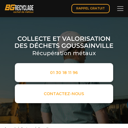
Aller
au
RAPPEL GRATUIT
contenu
principal
Récupération métaux
01 30 18 11 96
CONTACTEZ-NOUS