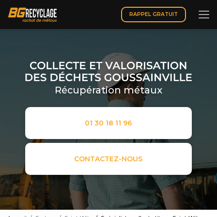
Aller
au
RAPPEL GRATUIT
contenu
principal
Récupération métaux
01 30 18 11 96
CONTACTEZ-NOUS