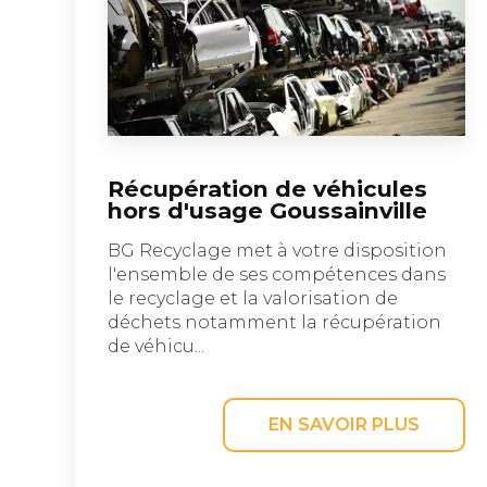
Récupération de véhicules
hors d'usage Goussainville
BG Recyclage met à votre disposition
l'ensemble de ses compétences dans
le recyclage et la valorisation de
déchets notamment la récupération
de véhicu...
EN SAVOIR PLUS