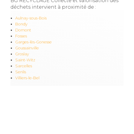
BG RECYCLAGE Collecte et valorisation des
déchets intervient à proximité de :
Aulnay-sous-Bois
Bondy
Domont
Fosses
Garges-lès-Gonesse
Goussainville
Groslay
Saint-Witz
Sarcelles
Senlis
Villiers-le-Bel