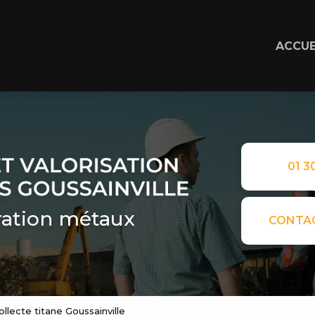
ACCUE
01 30
ation métaux
CONTA
ollecte titane Goussainville