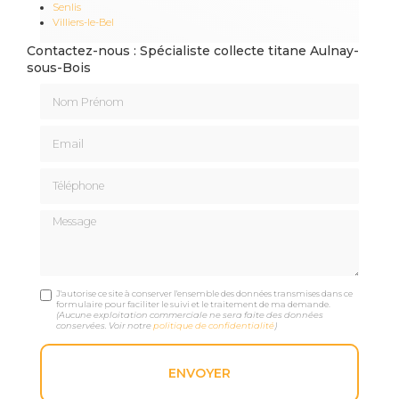
Senlis
Villiers-le-Bel
Contactez-nous : Spécialiste collecte titane Aulnay-
sous-Bois
Nom Prénom
Email
Téléphone
Message
J'autorise ce site à conserver l'ensemble des données transmises dans ce
formulaire pour faciliter le suivi et le traitement de ma demande.
(Aucune exploitation commerciale ne sera faite des données
conservées. Voir notre
politique de confidentialité
)