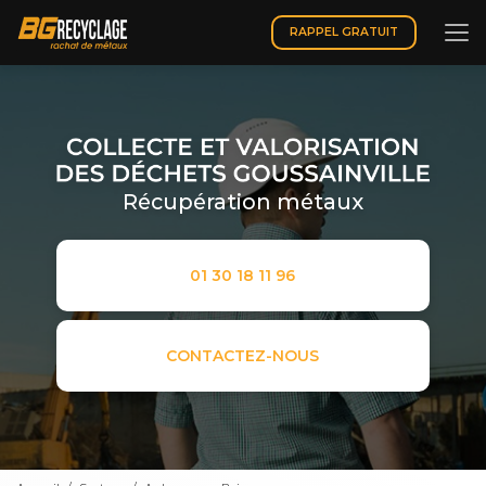
Aller
au
RAPPEL GRATUIT
contenu
principal
Récupération métaux
01 30 18 11 96
CONTACTEZ-NOUS