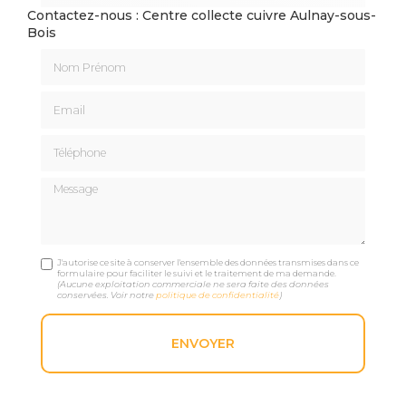
Contactez-nous : Centre collecte cuivre Aulnay-sous-
Bois
Nom Prénom
Email
Téléphone
Message
J'autorise ce site à conserver l'ensemble des données transmises dans ce
formulaire pour faciliter le suivi et le traitement de ma demande.
(Aucune exploitation commerciale ne sera faite des données
conservées. Voir notre
politique de confidentialité
)