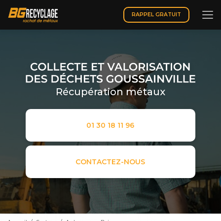
Aller
au
RAPPEL GRATUIT
contenu
principal
Récupération métaux
01 30 18 11 96
CONTACTEZ-NOUS