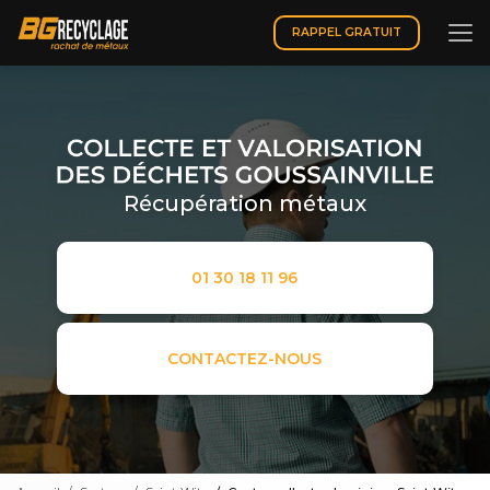
Aller
au
RAPPEL GRATUIT
contenu
principal
Récupération métaux
01 30 18 11 96
CONTACTEZ-NOUS