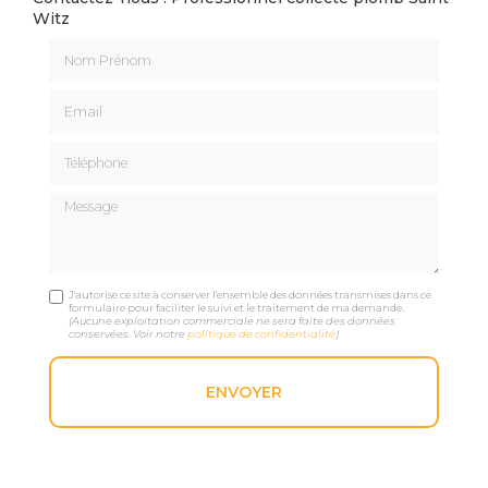
Witz
Nom Prénom
Email
Téléphone
Message
J'autorise ce site à conserver l'ensemble des données transmises dans ce
formulaire pour faciliter le suivi et le traitement de ma demande.
(Aucune exploitation commerciale ne sera faite des données
conservées. Voir notre
politique de confidentialité
)