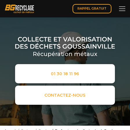
Aller
au
RAPPEL GRATUIT
contenu
principal
Récupération métaux
01 30 18 11 96
CONTACTEZ-NOUS