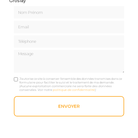
Groslay
Nom Prénom
Email
Téléphone
Message
J'autorise ce site à conserver l'ensemble des données transmises dans ce
formulaire pour faciliter le suivi et le traitement de ma demande.
(Aucune exploitation commerciale ne sera faite des données
conservées. Voir notre
politique de confidentialité
)