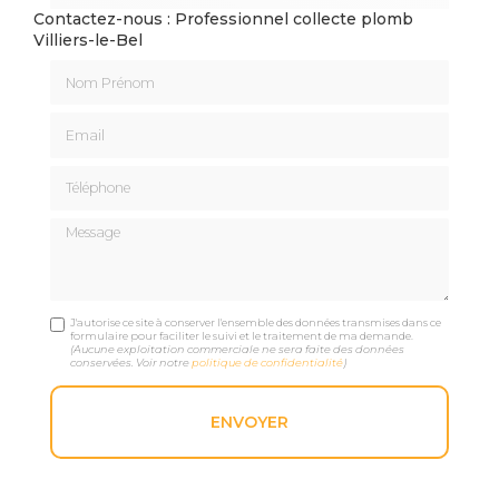
Contactez-nous : Professionnel collecte plomb
Villiers-le-Bel
Nom Prénom
Email
Téléphone
Message
J'autorise ce site à conserver l'ensemble des données transmises dans ce
formulaire pour faciliter le suivi et le traitement de ma demande.
(Aucune exploitation commerciale ne sera faite des données
conservées. Voir notre
politique de confidentialité
)