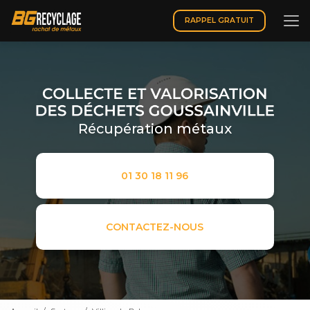
Aller
au
RAPPEL GRATUIT
contenu
principal
Récupération métaux
01 30 18 11 96
CONTACTEZ-NOUS