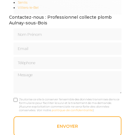
Senlis
Villiers-le-Bel
Contactez-nous : Professionnel collecte plomb
Aulnay-sous-Bois
Nom Prénom
Email
Téléphone
Message
J'autorise ce site à conserver l'ensemble des données transmises dans ce
formulaire pour faciliter le suivi et le traitement de ma demande.
(Aucune exploitation commerciale ne sera faite des données
conservées. Voir notre
politique de confidentialité
)