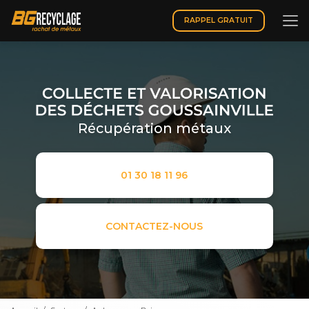
Aller
au
RAPPEL GRATUIT
contenu
principal
Récupération métaux
01 30 18 11 96
CONTACTEZ-NOUS