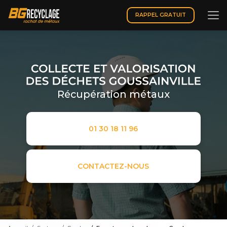
Aller
au
RAPPEL GRATUIT
contenu
principal
Récupération métaux
01 30 18 11 96
CONTACTEZ-NOUS