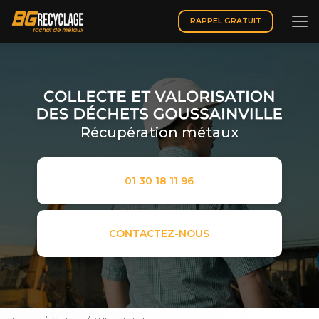
Aller
au
RAPPEL GRATUIT
contenu
principal
Récupération métaux
01 30 18 11 96
CONTACTEZ-NOUS