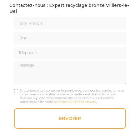
Contactez-nous : Expert recyclage bronze Villiers-le-
Bel
Nom Prénom
Email
Téléphone
Message
J'autorise ce site à conserver l'ensemble des données transmises dans ce
formulaire pour faciliter le suivi et le traitement de ma demande.
(Aucune exploitation commerciale ne sera faite des données
conservées. Voir notre
politique de confidentialité
)