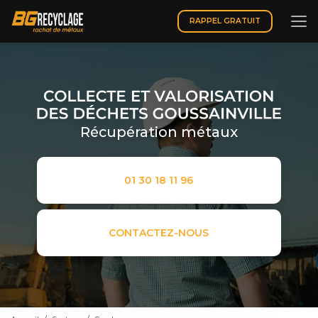
Aller
au
RAPPEL GRATUIT
contenu
principal
Récupération métaux
01 30 18 11 96
CONTACTEZ-NOUS