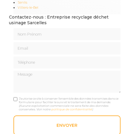
Senlis
Villiers-le-Bel
Contactez-nous : Entreprise recyclage déchet
usinage Sarcelles
Nom Prénom
Email
Téléphone
Message
J'autorise ce site à conserver l'ensemble des données transmises dans ce
formulaire pour faciliter le suivi et le traitement de ma demande.
(Aucune exploitation commerciale ne sera faite des données
conservées. Voir notre
politique de confidentialité
)