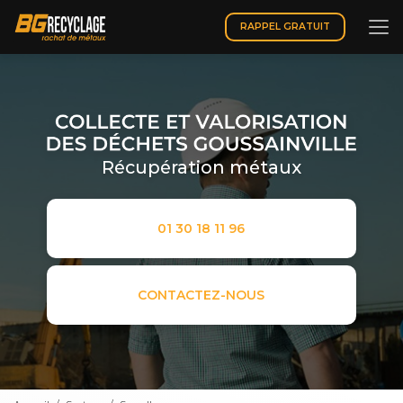
Aller
au
RAPPEL GRATUIT
contenu
principal
Récupération métaux
01 30 18 11 96
CONTACTEZ-NOUS