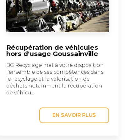
Récupération de véhicules
hors d'usage Goussainville
BG Recyclage met à votre disposition
l'ensemble de ses compétences dans
le recyclage et la valorisation de
déchets notamment la récupération
de véhicu...
EN SAVOIR PLUS