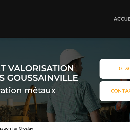
ACCUE
01 30
ation métaux
CONTA
ation fer Groslay