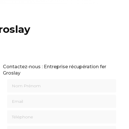
roslay
Contactez-nous : Entreprise récupération fer
Groslay
Nom Prénom
Email
Téléphone
Message