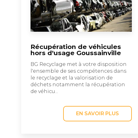
Récupération de véhicules
hors d'usage Goussainville
BG Recyclage met à votre disposition
l'ensemble de ses compétences dans
le recyclage et la valorisation de
déchets notamment la récupération
de véhicu...
EN SAVOIR PLUS