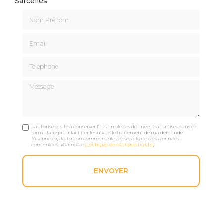
Sarcelles
Nom Prénom
Email
Téléphone
Message
J'autorise ce site à conserver l'ensemble des données transmises dans ce
formulaire pour faciliter le suivi et le traitement de ma demande.
(Aucune exploitation commerciale ne sera faite des données
conservées. Voir notre
politique de confidentialité
)