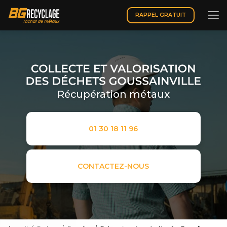
Aller
au
RAPPEL GRATUIT
contenu
principal
Récupération métaux
01 30 18 11 96
CONTACTEZ-NOUS