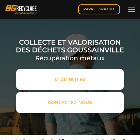
Aller
au
RAPPEL GRATUIT
contenu
principal
Récupération métaux
01 30 18 11 96
CONTACTEZ-NOUS