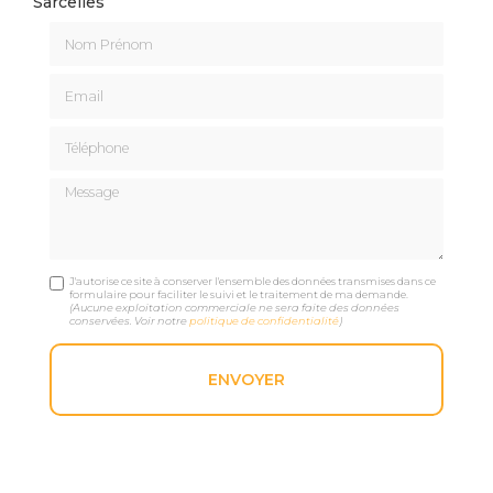
Sarcelles
Nom Prénom
Email
Téléphone
Message
J'autorise ce site à conserver l'ensemble des données transmises dans ce
formulaire pour faciliter le suivi et le traitement de ma demande.
(Aucune exploitation commerciale ne sera faite des données
conservées. Voir notre
politique de confidentialité
)