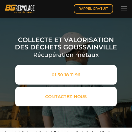
Aller
au
RAPPEL GRATUIT
contenu
principal
Récupération métaux
01 30 18 11 96
CONTACTEZ-NOUS