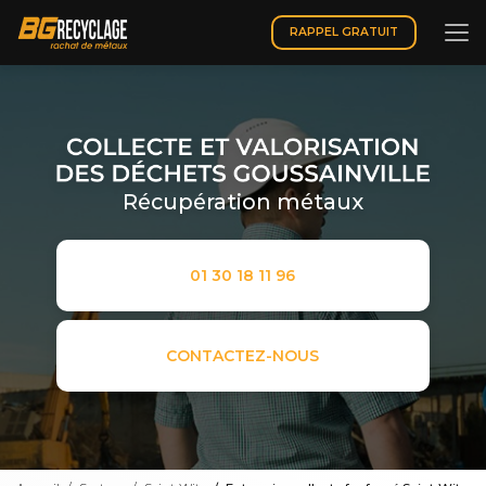
Aller
au
RAPPEL GRATUIT
contenu
principal
Récupération métaux
01 30 18 11 96
CONTACTEZ-NOUS