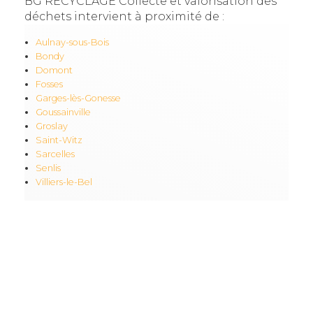
BG RECYCLAGE Collecte et valorisation des
déchets intervient à proximité de :
Aulnay-sous-Bois
Bondy
Domont
Fosses
Garges-lès-Gonesse
Goussainville
Groslay
Saint-Witz
Sarcelles
Senlis
Villiers-le-Bel