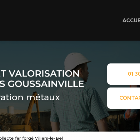
ACCUE
01 30
ation métaux
CONTA
llecte fer forgé Villiers-le-Bel