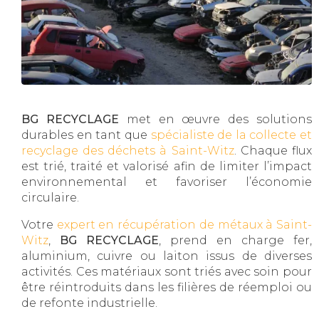
BG RECYCLAGE
met en œuvre des solutions
durables en tant que
spécialiste de la collecte et
recyclage des déchets à Saint-Witz
. Chaque flux
est trié, traité et valorisé afin de limiter l’impact
environnemental et favoriser l’économie
circulaire.
Votre
expert en récupération de métaux à Saint-
Witz
,
BG RECYCLAGE
, prend en charge fer,
aluminium, cuivre ou laiton issus de diverses
activités. Ces matériaux sont triés avec soin pour
être réintroduits dans les filières de réemploi ou
de refonte industrielle.