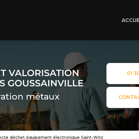
ACCUE
01 30
ation métaux
CONTA
lecte déchet équipement électronique Saint-Witz