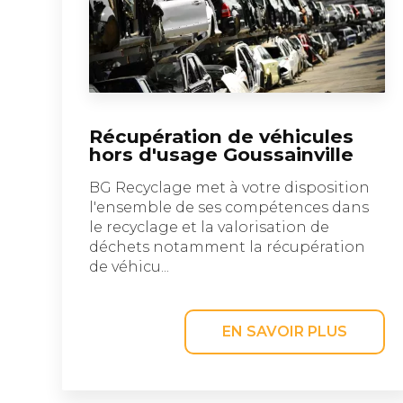
Récupération de véhicules
hors d'usage Goussainville
BG Recyclage met à votre disposition
l'ensemble de ses compétences dans
le recyclage et la valorisation de
déchets notamment la récupération
de véhicu...
EN SAVOIR PLUS