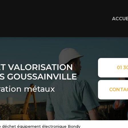
ACCUE
01 30
ation métaux
CONTA
te déchet équipement électronique Bondy