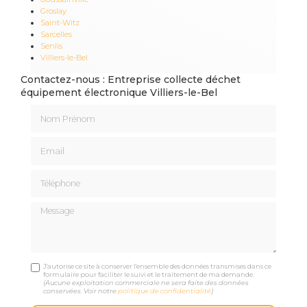
Groslay
Saint-Witz
Sarcelles
Senlis
Villiers-le-Bel
Contactez-nous : Entreprise collecte déchet
équipement électronique Villiers-le-Bel
Nom Prénom
Email
Téléphone
Message
J'autorise ce site à conserver l'ensemble des données transmises dans ce
formulaire pour faciliter le suivi et le traitement de ma demande.
(Aucune exploitation commerciale ne sera faite des données
conservées. Voir notre
politique de confidentialité
)