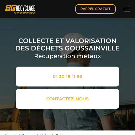
Aller
au
RAPPEL GRATUIT
contenu
principal
Récupération métaux
01 30 18 11 96
CONTACTEZ-NOUS