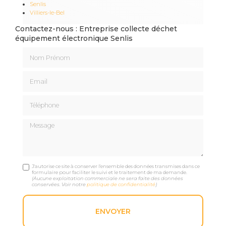
Senlis
Villiers-le-Bel
Contactez-nous : Entreprise collecte déchet
équipement électronique Senlis
Nom Prénom
Email
Téléphone
Message
J'autorise ce site à conserver l'ensemble des données transmises dans ce
formulaire pour faciliter le suivi et le traitement de ma demande.
(Aucune exploitation commerciale ne sera faite des données
conservées. Voir notre
politique de confidentialité
)