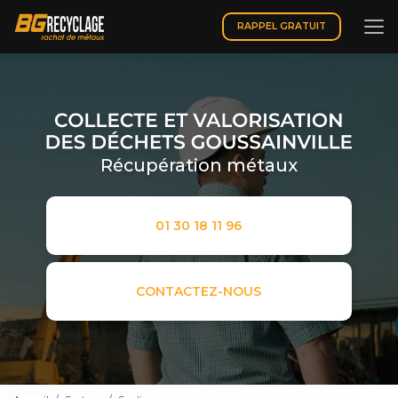
Aller
au
RAPPEL GRATUIT
contenu
principal
Récupération métaux
01 30 18 11 96
CONTACTEZ-NOUS