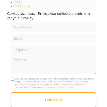
Senlis
Villiers-le-Bel
Contactez-nous : Entreprise collecte aluminium
recyclé Groslay
Nom Prénom
Email
Téléphone
Message
J'autorise ce site à conserver l'ensemble des données transmises dans ce
formulaire pour faciliter le suivi et le traitement de ma demande.
(Aucune exploitation commerciale ne sera faite des données
conservées. Voir notre
politique de confidentialité
)