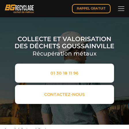
Aller
au
RAPPEL GRATUIT
contenu
principal
Récupération métaux
01 30 18 11 96
CONTACTEZ-NOUS