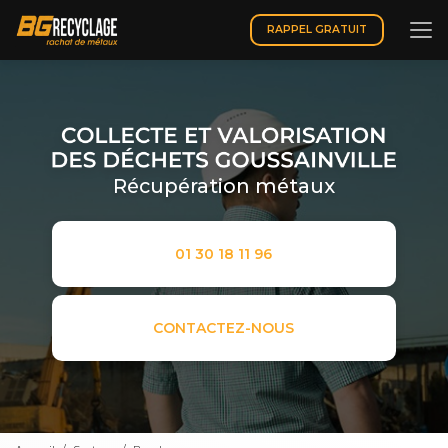
Aller
au
RAPPEL GRATUIT
contenu
principal
Récupération métaux
01 30 18 11 96
CONTACTEZ-NOUS