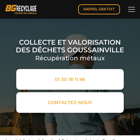
Aller
au
RAPPEL GRATUIT
contenu
principal
Récupération métaux
01 30 18 11 96
CONTACTEZ-NOUS