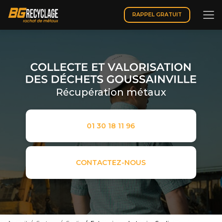
Aller
au
RAPPEL GRATUIT
contenu
principal
Récupération métaux
01 30 18 11 96
CONTACTEZ-NOUS