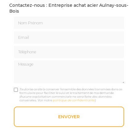
Contactez-nous : Entreprise achat acier Aulnay-sous-
Bois
Nom Prénom
Email
Téléphone
Message
J'autorise ce site à conserver l'ensemble des données transmises dans ce
formulaire pour faciliter le suivi et le traitement de ma demande.
(Aucune exploitation commerciale ne sera faite des données
conservées. Voir notre
politique de confidentialité
)