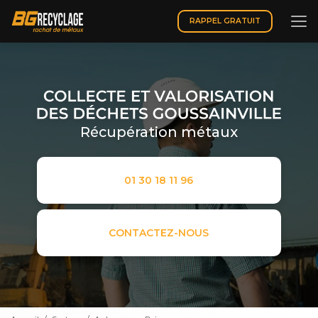
Aller
au
RAPPEL GRATUIT
contenu
principal
Récupération métaux
01 30 18 11 96
CONTACTEZ-NOUS