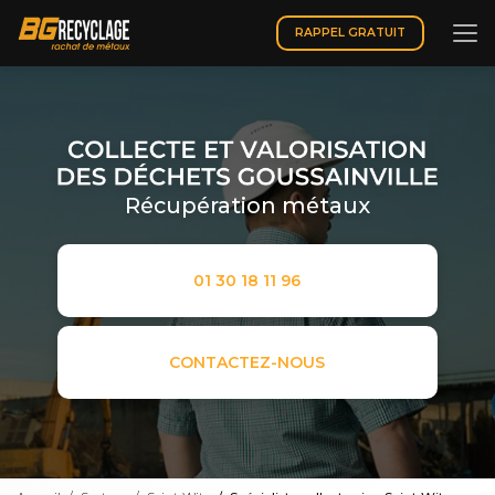
Aller
au
RAPPEL GRATUIT
contenu
principal
Récupération métaux
01 30 18 11 96
CONTACTEZ-NOUS