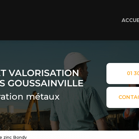
ACCUE
01 30
ation métaux
CONTA
te zinc Bondy