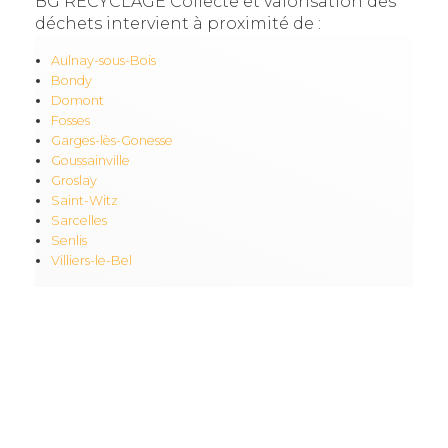
BG RECYCLAGE Collecte et valorisation des
déchets intervient à proximité de :
Aulnay-sous-Bois
Bondy
Domont
Fosses
Garges-lès-Gonesse
Goussainville
Groslay
Saint-Witz
Sarcelles
Senlis
Villiers-le-Bel