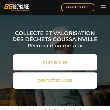
Aller
au
RAPPEL GRATUIT
contenu
principal
Récupération métaux
01 30 18 11 96
CONTACTEZ-NOUS