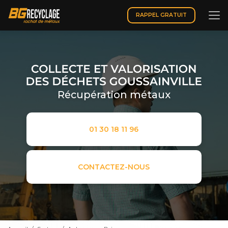
Aller
au
RAPPEL GRATUIT
contenu
principal
Récupération métaux
01 30 18 11 96
CONTACTEZ-NOUS