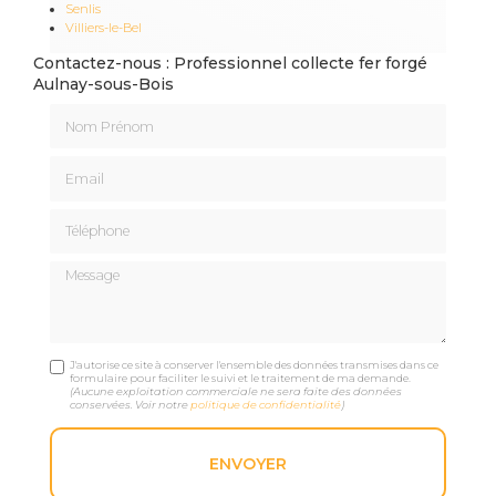
Senlis
Villiers-le-Bel
Contactez-nous : Professionnel collecte fer forgé
Aulnay-sous-Bois
Nom Prénom
Email
Téléphone
Message
J'autorise ce site à conserver l'ensemble des données transmises dans ce
formulaire pour faciliter le suivi et le traitement de ma demande.
(Aucune exploitation commerciale ne sera faite des données
conservées. Voir notre
politique de confidentialité
)