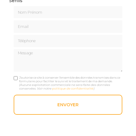
Senlis
Nom Prénom
Email
Téléphone
Message
J'autorise ce site à conserver l'ensemble des données transmises dans ce
formulaire pour faciliter le suivi et le traitement de ma demande.
(Aucune exploitation commerciale ne sera faite des données
conservées. Voir notre
politique de confidentialité
)