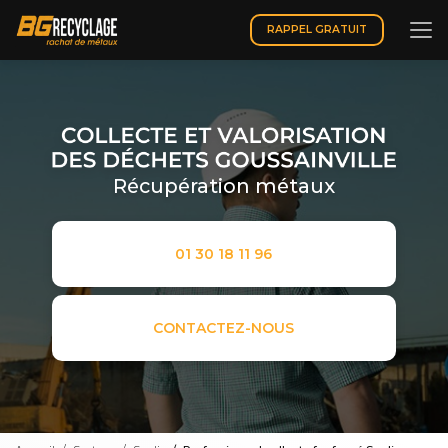
Aller
au
RAPPEL GRATUIT
contenu
principal
Récupération métaux
01 30 18 11 96
CONTACTEZ-NOUS