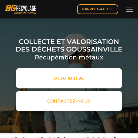
Aller
au
RAPPEL GRATUIT
contenu
principal
Récupération métaux
01 30 18 11 96
CONTACTEZ-NOUS