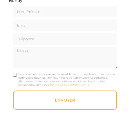
Bondy
Nom Prénom
Email
Téléphone
Message
J'autorise ce site à conserver l'ensemble des données transmises dans ce
formulaire pour faciliter le suivi et le traitement de ma demande.
(Aucune exploitation commerciale ne sera faite des données
conservées. Voir notre
politique de confidentialité
)