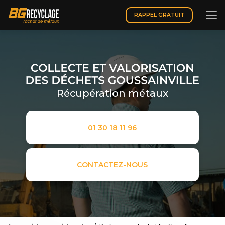
Aller
au
RAPPEL GRATUIT
contenu
principal
Récupération métaux
01 30 18 11 96
CONTACTEZ-NOUS