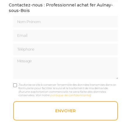
Contactez-nous : Professionnel achat fer Aulnay-
sous-Bois
Nom Prénom
Email
Téléphone
Message
J'autorise ce site à conserver l'ensemble des données transmises dans ce
formulaire pour faciliter le suivi et le traitement de ma demande.
(Aucune exploitation commerciale ne sera faite des données
conservées. Voir notre
politique de confidentialité
)