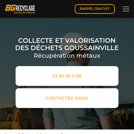
Aller
au
RAPPEL GRATUIT
contenu
principal
Récupération métaux
01 30 18 11 96
CONTACTEZ-NOUS