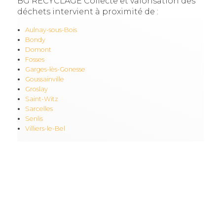
BG RECYCLAGE Collecte et valorisation des
déchets intervient à proximité de :
Aulnay-sous-Bois
Bondy
Domont
Fosses
Garges-lès-Gonesse
Goussainville
Groslay
Saint-Witz
Sarcelles
Senlis
Villiers-le-Bel