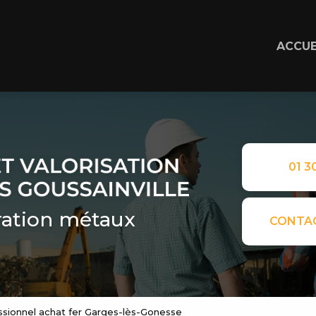
ACCUE
01 30
ation métaux
CONTA
ssionnel achat fer Garges-lès-Gonesse