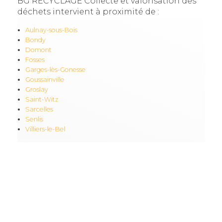
BG RECYCLAGE Collecte et valorisation des
déchets intervient à proximité de :
Aulnay-sous-Bois
Bondy
Domont
Fosses
Garges-lès-Gonesse
Goussainville
Groslay
Saint-Witz
Sarcelles
Senlis
Villiers-le-Bel