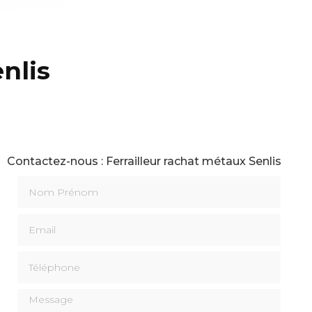
nlis
Contactez-nous : Ferrailleur rachat métaux Senlis
Nom Prénom
Email
Téléphone
Message