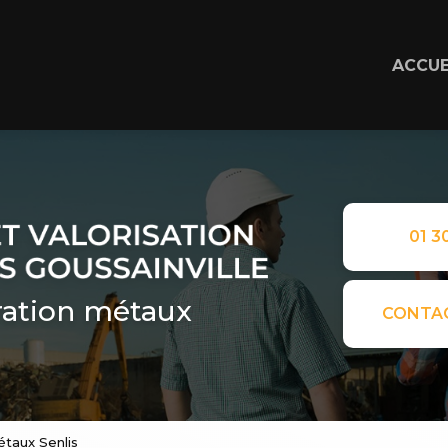
ACCUE
01 30
ation métaux
CONTA
étaux Senlis