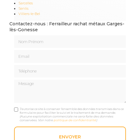
Sarcelles
Senlis
Villiers-le-Bel
Contactez-nous : Ferrailleur rachat métaux Garges-
lès-Gonesse
Nom Prénom
Email
Téléphone
Message
J'autorise ce site à conserver l'ensemble des données transmises dans ce
formulaire pour faciliter le suivi et le traitement de ma demande.
(Aucune exploitation commerciale ne sera faite des données
conservées. Voir notre
politique de confidentialité
)