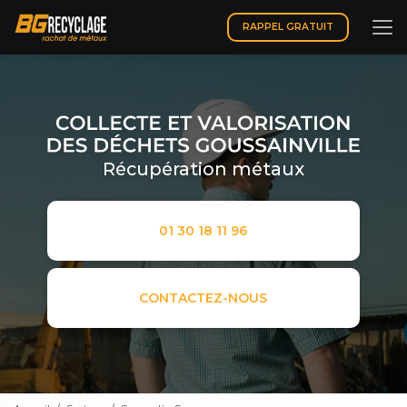
Aller
au
RAPPEL GRATUIT
contenu
principal
Récupération métaux
01 30 18 11 96
CONTACTEZ-NOUS