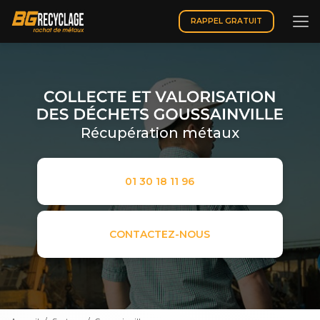
Aller
au
RAPPEL GRATUIT
contenu
principal
Récupération métaux
01 30 18 11 96
CONTACTEZ-NOUS