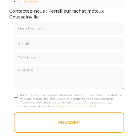
Villiers-le-Bel
Contactez-nous : Ferrailleur rachat métaux
Goussainville
Nom Prénom
Email
Téléphone
Message
J'autorise ce site à conserver l'ensemble des données transmises dans ce
formulaire pour faciliter le suivi et le traitement de ma demande.
(Aucune exploitation commerciale ne sera faite des données
conservées. Voir notre
politique de confidentialité
)