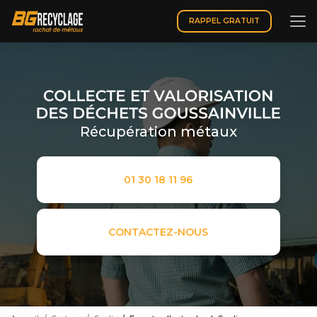
Aller
au
RAPPEL GRATUIT
contenu
principal
Récupération métaux
01 30 18 11 96
CONTACTEZ-NOUS