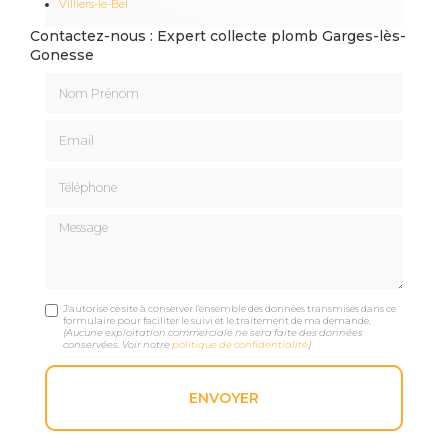
Villiers-le-Bel
Contactez-nous : Expert collecte plomb Garges-lès-
Gonesse
Nom Prénom
Email
Téléphone
Message
J'autorise ce site à conserver l'ensemble des données transmises dans ce
formulaire pour faciliter le suivi et le traitement de ma demande.
(Aucune exploitation commerciale ne sera faite des données
conservées. Voir notre
politique de confidentialité
)