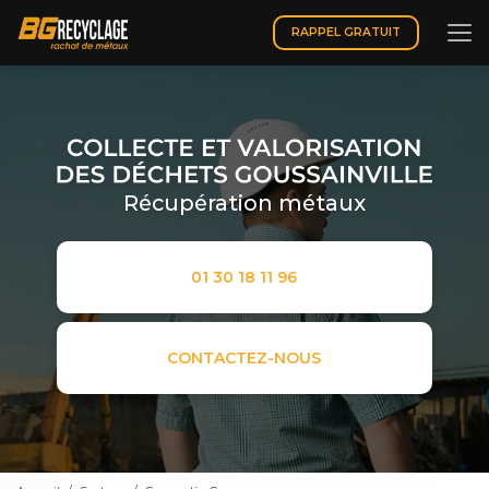
Aller
au
RAPPEL GRATUIT
contenu
principal
Récupération métaux
01 30 18 11 96
CONTACTEZ-NOUS