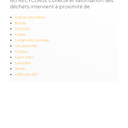
BG RECYCLAGE Collecte et valorisation des
déchets intervient à proximité de :
Aulnay-sous-Bois
Bondy
Domont
Fosses
Garges-lès-Gonesse
Goussainville
Groslay
Saint-Witz
Sarcelles
Senlis
Villiers-le-Bel