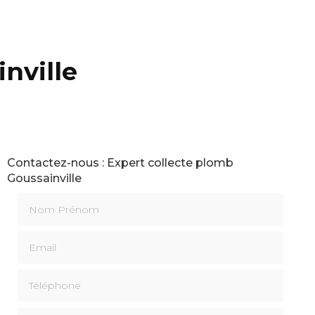
nville
Contactez-nous : Expert collecte plomb
Goussainville
Nom Prénom
Email
Téléphone
Message