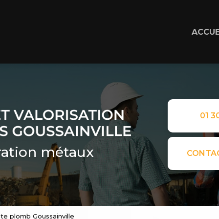
ACCUE
01 30
ation métaux
CONTA
cte plomb Goussainville