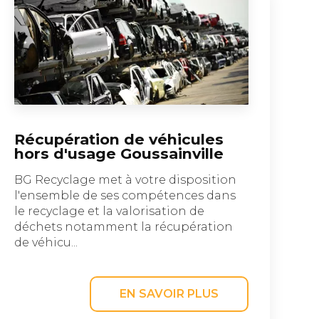
Récupération de véhicules
hors d'usage Goussainville
BG Recyclage met à votre disposition
l'ensemble de ses compétences dans
le recyclage et la valorisation de
déchets notamment la récupération
de véhicu...
EN SAVOIR PLUS