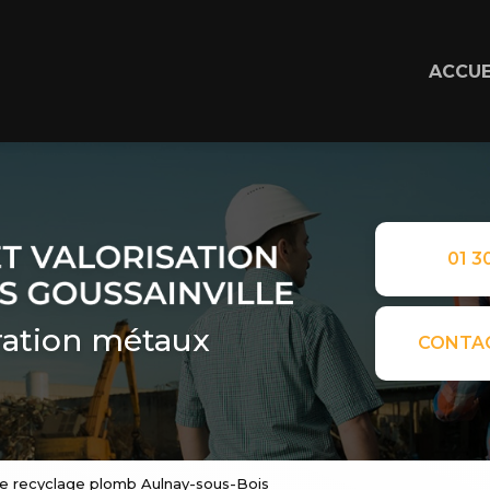
ACCUE
01 30
ation métaux
CONTA
se recyclage plomb Aulnay-sous-Bois