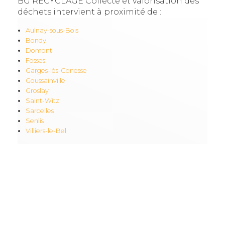
BG RECYCLAGE Collecte et valorisation des
déchets intervient à proximité de :
Aulnay-sous-Bois
Bondy
Domont
Fosses
Garges-lès-Gonesse
Goussainville
Groslay
Saint-Witz
Sarcelles
Senlis
Villiers-le-Bel