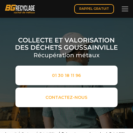
Aller
au
RAPPEL GRATUIT
contenu
principal
Récupération métaux
01 30 18 11 96
CONTACTEZ-NOUS