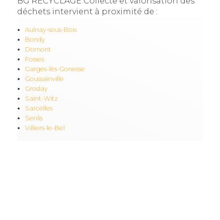
BG RECYCLAGE Collecte et valorisation des
déchets intervient à proximité de :
Aulnay-sous-Bois
Bondy
Domont
Fosses
Garges-lès-Gonesse
Goussainville
Groslay
Saint-Witz
Sarcelles
Senlis
Villiers-le-Bel