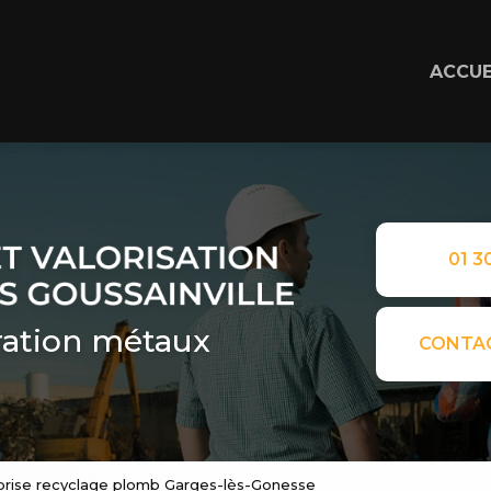
ACCUE
01 30
ation métaux
CONTA
prise recyclage plomb Garges-lès-Gonesse