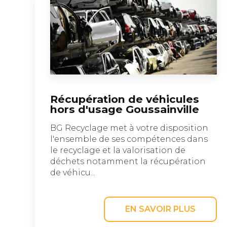
Récupération de véhicules
hors d'usage Goussainville
BG Recyclage met à votre disposition
l'ensemble de ses compétences dans
le recyclage et la valorisation de
déchets notamment la récupération
de véhicu...
EN SAVOIR PLUS