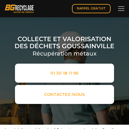
Aller
au
RAPPEL GRATUIT
contenu
principal
Récupération métaux
01 30 18 11 96
CONTACTEZ-NOUS