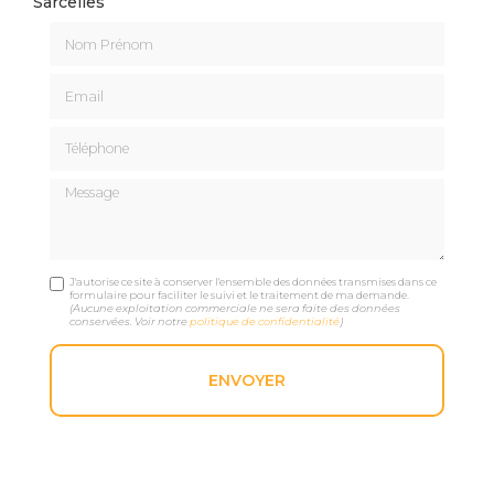
Sarcelles
Nom Prénom
Email
Téléphone
Message
J'autorise ce site à conserver l'ensemble des données transmises dans ce
formulaire pour faciliter le suivi et le traitement de ma demande.
(Aucune exploitation commerciale ne sera faite des données
conservées. Voir notre
politique de confidentialité
)